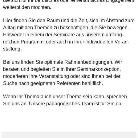
die sich für ihr beruf­liches oder ehren­amtliches Engage­ment
weiter­bilden möchten.
Hier finden Sie den Raum und die Zeit, sich im Abstand zum
Alltag mit den Themen zu beschäf­tigen, die Sie bewegen.
Ent­weder in einem der Seminare aus unserem umfang­
reichen Pro­gramm, oder auch in Ihrer indivi­duellen Veran­
staltung.
Bei uns finden Sie optimale Rahmen­bedingungen. Wir
beraten und be­gleiten Sie in Ihrer Seminar­konzeption,
mode­rieren Ihre Veran­staltung oder sind Ihnen bei der
Suche nach geei­gneten Referen­ten behilflich.
Wenn Ihr Thema auch unser Thema sein kann, sprechen
Sie uns an. Unsere päda­gogisches Team ist für Sie da.