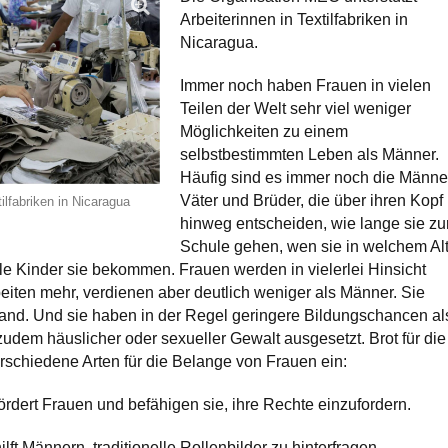
Arbeiterinnen in Textilfabriken in
Nicaragua.
Immer noch haben Frauen in vielen
Teilen der Welt sehr viel weniger
Möglichkeiten zu einem
selbstbestimmten Leben als Männer.
Häufig sind es immer noch die Männe
Väter und Brüder, die über ihren Kopf
tilfabriken in Nicaragua
hinweg entscheiden, wie lange sie zu
Schule gehen, wen sie in welchem Al
ele Kinder sie bekommen. Frauen werden in vielerlei Hinsicht
beiten mehr, verdienen aber deutlich weniger als Männer. Sie
Land. Und sie haben in der Regel geringere Bildungschancen al
zudem häuslicher oder sexueller Gewalt ausgesetzt. Brot für die
erschiedene Arten für die Belange von Frauen ein:
 fördert Frauen und befähigen sie, ihre Rechte einzufordern.
hilft Männern, traditionelle Rollenbilder zu hinterfragen.