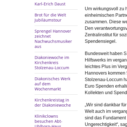
Karl-Erich Daust
Um wirkungsvoll zu he
Brot für die Welt
einheimischen Partne
Jubiläumstour
zusammen. Diese werd
Den verantwortungsv
Sprengel Hannover
Zentralinstitut für s
zeichnet
Nachwuchsmusiker
Spendensiegel.
aus
Bundesweit haben Sp
Diakoniewoche im
Hilfswerks im vergang
Kirchenkreis
leichtes Plus im Ver
Stolzenau-Loccum
Hannovers kommen 5.
Diakonisches Werk
Stolzenau-Loccum hat
auf dem
Euro Spenden erhalte
Wochenmarkt
Kollekten und Spend
Kirchenkreistag in
der Diakoniewoche
„Wir sind dankbar fü
Welt auch im vergan
Klinikclowns
sind das Fundament f
besuchen Abt-
Ungerechtigkeit“, sa
Uhlhorn-Haus