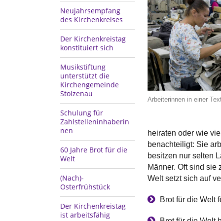
Neujahrsempfang
des Kirchenkreises
Der Kirchenkreistag
konstituiert sich
Musikstiftung
unterstützt die
Kirchengemeinde
Stolzenau
Arbeiterinnen in einer Tex
Schulung für
Zahlstelleninhaberin
nen
heiraten oder wie vi
benachteiligt: Sie ar
60 Jahre Brot für die
besitzen nur selten 
Welt
Männer. Oft sind sie 
(Nach)-
Welt setzt sich auf v
Osterfrühstück
Brot für die Welt
Der Kirchenkreistag
ist arbeitsfähig
Brot für die Welt 