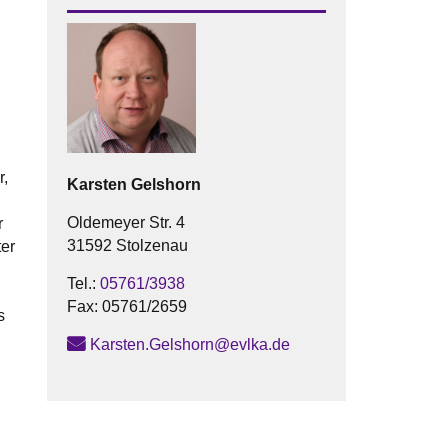
r,
Karsten
Gelshorn
Oldemeyer Str. 4
r
31592 Stolzenau
ter
Tel.:
05761/3938
Fax:
05761/2659
s
Karsten.Gelshorn@evlka.de