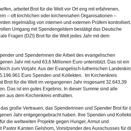
lfen, arbeitet Brot für die Welt vor Ort eng mit erfahrenen,
rn ‒ oft kirchlichen oder kirchennahen Organisationen ‒
en regelmäßig von internen und externen Prüfern kontrolliert.
ollen Umgang mit Spendengeldern bestätigt das Deutsche
oziale Fragen (DZI) Brot für die Welt jedes Jahr mit dem
ender und Spenderinnen die Arbeit des evangelischen
enen Jahr mit rund 63,6 Millionen Euro unterstützt. Das ist ein
gleich zum Vorjahr. Aus der Evangelisch-lutherischen Landeskir
196.961 Euro Spenden und Kollekten. Im Kirchenkreis
 Brot für die Welt im vergangenen Jahr insgesamt 32.643,39
n. Das ist ein gutes Ergebnis. In dieser Summe sind alle
en aus dem Kirchenkreis enthalten.
r das große Vertrauen, das Spenderinnen und Spender Brot für 
genen Jahr entgegengebracht haben. Ihre Spenden und Kollek
ür die weltweiten Projekte gegen Hunger, Armut und
gt Pastor Karsten Gelshorn, Vorsitzender des Ausschusses für d