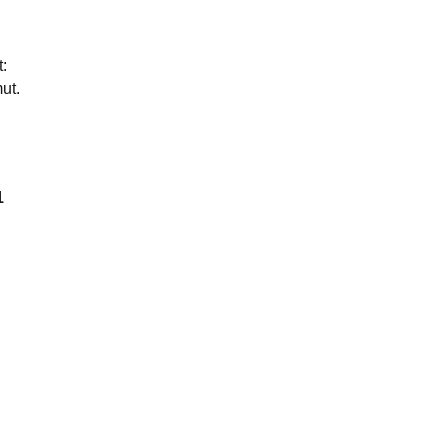
:
ut.
1