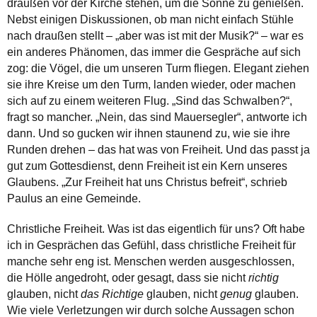
draußen vor der Kirche stehen, um die Sonne zu genießen.
Nebst einigen Diskussionen, ob man nicht einfach Stühle
nach draußen stellt – „aber was ist mit der Musik?“ – war es
ein anderes Phänomen, das immer die Gespräche auf sich
zog: die Vögel, die um unseren Turm fliegen. Elegant ziehen
sie ihre Kreise um den Turm, landen wieder, oder machen
sich auf zu einem weiteren Flug. „Sind das Schwalben?“,
fragt so mancher. „Nein, das sind Mauersegler“, antworte ich
dann. Und so gucken wir ihnen staunend zu, wie sie ihre
Runden drehen – das hat was von Freiheit. Und das passt ja
gut zum Gottesdienst, denn Freiheit ist ein Kern unseres
Glaubens. „Zur Freiheit hat uns Christus befreit“, schrieb
Paulus an eine Gemeinde.
Christliche Freiheit. Was ist das eigentlich für uns? Oft habe
ich in Gesprächen das Gefühl, dass christliche Freiheit für
manche sehr eng ist. Menschen werden ausgeschlossen,
die Hölle angedroht, oder gesagt, dass sie nicht
richtig
glauben, nicht
das
Richtige
glauben, nicht
genug
glauben.
Wie viele Verletzungen wir durch solche Aussagen schon