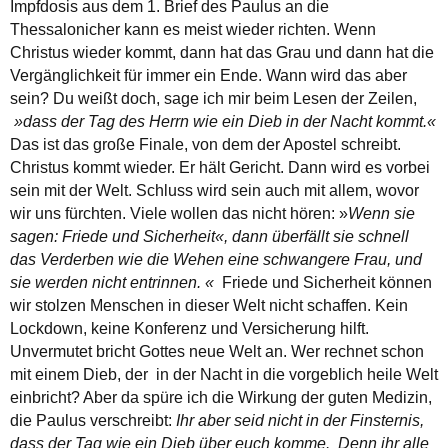
Impfdosis aus dem 1. Brief des Paulus an die
Thessalonicher kann es meist wieder richten. Wenn
Christus wieder kommt, dann hat das Grau und dann hat die
Vergänglichkeit für immer ein Ende. Wann wird das aber
sein? Du weißt doch, sage ich mir beim Lesen der Zeilen,
»dass der Tag des Herrn wie ein Dieb in der Nacht kommt.«
Das ist das große Finale, von dem der Apostel schreibt.
Christus kommt wieder. Er hält Gericht. Dann wird es vorbei
sein mit der Welt. Schluss wird sein auch mit allem, wovor
wir uns fürchten. Viele wollen das nicht hören: »
Wenn sie
sagen: Friede und Sicherheit«, dann überfällt sie schnell
das Verderben wie die Wehen eine schwangere Frau, und
sie werden nicht entrinnen. «
Friede und Sicherheit können
wir stolzen Menschen in dieser Welt nicht schaffen. Kein
Lockdown, keine Konferenz und Versicherung hilft.
Unvermutet bricht Gottes neue Welt an. Wer rechnet schon
mit einem Dieb, der in der Nacht in die vorgeblich heile Welt
einbricht? Aber da spüre ich die Wirkung der guten Medizin,
die Paulus verschreibt:
Ihr aber seid nicht in der Finsternis,
dass der Tag wie ein Dieb über euch komme. Denn ihr alle