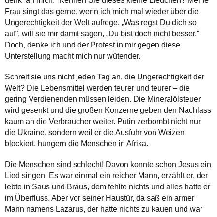
denk‘ an mich.“ Kennen Sie dieses kleine Liedchen? Meine
Frau singt das gerne, wenn ich mich mal wieder über die
Ungerechtigkeit der Welt aufrege. „Was regst Du dich so
auf“, will sie mir damit sagen, „Du bist doch nicht besser.“
Doch, denke ich und der Protest in mir gegen diese
Unterstellung macht mich nur wütender.
Schreit sie uns nicht jeden Tag an, die Ungerechtigkeit der
Welt? Die Lebensmittel werden teurer und teurer – die
gering Verdienenden müssen leiden. Die Mineralölsteuer
wird gesenkt und die großen Konzerne geben den Nachlass
kaum an die Verbraucher weiter. Putin zerbombt nicht nur
die Ukraine, sondern weil er die Ausfuhr von Weizen
blockiert, hungern die Menschen in Afrika.
Die Menschen sind schlecht! Davon konnte schon Jesus ein
Lied singen. Es war einmal ein reicher Mann, erzählt er, der
lebte in Saus und Braus, dem fehlte nichts und alles hatte er
im Überfluss. Aber vor seiner Haustür, da saß ein armer
Mann namens Lazarus, der hatte nichts zu kauen und war